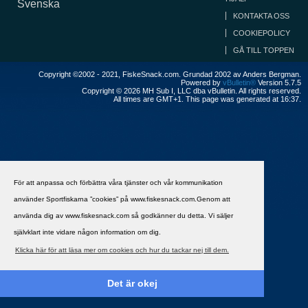
Svenska
KONTAKTA OSS
COOKIEPOLICY
GÅ TILL TOPPEN
Copyright ©2002 - 2021, FiskeSnack.com. Grundad 2002 av Anders Bergman.
Powered by
vBulletin®
Version 5.7.5
Copyright © 2026 MH Sub I, LLC dba vBulletin. All rights reserved.
All times are GMT+1. This page was generated at 16:37.
För att anpassa och förbättra våra tjänster och vår kommunikation
använder Sportfiskarna ”cookies” på www.fiskesnack.com.Genom att
använda dig av www.fiskesnack.com så godkänner du detta. Vi säljer
självklart inte vidare någon information om dig.
Klicka här för att läsa mer om cookies och hur du tackar nej till dem.
Det är okej