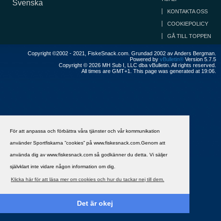
Svenska
KONTAKTA OSS
COOKIEPOLICY
GÅ TILL TOPPEN
Copyright ©2002 - 2021, FiskeSnack.com. Grundad 2002 av Anders Bergman.
Powered by
vBulletin®
Version 5.7.5
Copyright © 2026 MH Sub I, LLC dba vBulletin. All rights reserved.
All times are GMT+1. This page was generated at 19:06.
För att anpassa och förbättra våra tjänster och vår kommunikation
använder Sportfiskarna ”cookies” på www.fiskesnack.com.Genom att
använda dig av www.fiskesnack.com så godkänner du detta. Vi säljer
självklart inte vidare någon information om dig.
Klicka här för att läsa mer om cookies och hur du tackar nej till dem.
Det är okej