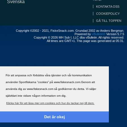
Svenska
KONTAKTA OSS
COOKIEPOLICY
GÅ TILL TOPPEN
Copyright ©2002 - 2021, FiskeSnack.com. Grundad 2002 av Anders Bergman.
Powered by
vBulletin®
Version 5.7.5
Copyright © 2026 MH Sub I, LLC dba vBulletin. All rights reserved.
All times are GMT+1. This page was generated at 05:31.
För att anpassa och förbättra våra tjänster och vår kommunikation
använder Sportfiskarna ”cookies” på www.fiskesnack.com.Genom att
använda dig av www.fiskesnack.com så godkänner du detta. Vi säljer
självklart inte vidare någon information om dig.
Klicka här för att läsa mer om cookies och hur du tackar nej till dem.
Det är okej