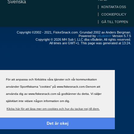
Svenska
KONTAKTA OSS
COOKIEPOLICY
GÅ TILL TOPPEN
Copyright ©2002 - 2021, FiskeSnack.com. Grundad 2002 av Anders Bergman.
Powered by
vBulletin®
Version 5.7.5
Copyright © 2026 MH Sub I, LLC dba vBulletin. All rights reserved.
All times are GMT+1. This page was generated at 13:24.
För att anpassa och förbättra våra tjänster och vår kommunikation
använder Sportfiskarna ”cookies” på www.fiskesnack.com.Genom att
använda dig av www.fiskesnack.com så godkänner du detta. Vi säljer
självklart inte vidare någon information om dig.
Klicka här för att läsa mer om cookies och hur du tackar nej till dem.
Det är okej