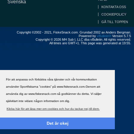
Svenska
KONTAKTA OSS
COOKIEPOLICY
GÅ TILL TOPPEN
Copyright ©2002 - 2021, FiskeSnack.com. Grundad 2002 av Anders Bergman.
Powered by
vBulletin®
Version 5.7.5
Copyright © 2026 MH Sub I, LLC dba vBulletin. All rights reserved.
All times are GMT+1. This page was generated at 19:55.
För att anpassa och förbättra våra tjänster och vår kommunikation
använder Sportfiskarna ”cookies” på www.fiskesnack.com.Genom att
använda dig av www.fiskesnack.com så godkänner du detta. Vi säljer
självklart inte vidare någon information om dig.
Klicka här för att läsa mer om cookies och hur du tackar nej till dem.
Det är okej