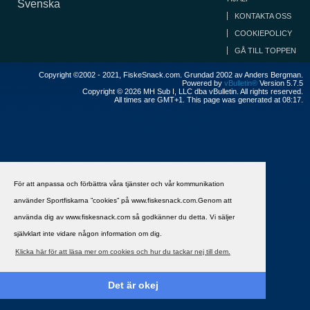
Svenska
KONTAKTA OSS
COOKIEPOLICY
GÅ TILL TOPPEN
Copyright ©2002 - 2021, FiskeSnack.com. Grundad 2002 av Anders Bergman.
Powered by
vBulletin®
Version 5.7.5
Copyright © 2026 MH Sub I, LLC dba vBulletin. All rights reserved.
All times are GMT+1. This page was generated at 08:17.
För att anpassa och förbättra våra tjänster och vår kommunikation
använder Sportfiskarna ”cookies” på www.fiskesnack.com.Genom att
använda dig av www.fiskesnack.com så godkänner du detta. Vi säljer
självklart inte vidare någon information om dig.
Klicka här för att läsa mer om cookies och hur du tackar nej till dem.
Det är okej