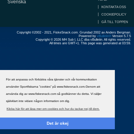
Svenska
KONTAKTA OSS
COOKIEPOLICY
GÅ TILL TOPPEN
Copyright ©2002 - 2021, FiskeSnack.com. Grundad 2002 av Anders Bergman.
Powered by
vBulletin®
Version 5.7.5
Copyright © 2026 MH Sub I, LLC dba vBulletin. All rights reserved.
All times are GMT+1. This page was generated at 03:59.
För att anpassa och förbättra våra tjänster och vår kommunikation
använder Sportfiskarna ”cookies” på www.fiskesnack.com.Genom att
använda dig av www.fiskesnack.com så godkänner du detta. Vi säljer
självklart inte vidare någon information om dig.
Klicka här för att läsa mer om cookies och hur du tackar nej till dem.
Det är okej