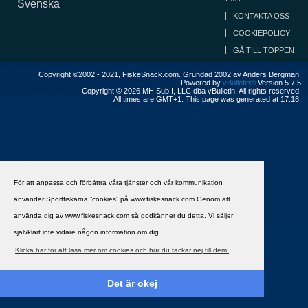
Svenska
KONTAKTA OSS
COOKIEPOLICY
GÅ TILL TOPPEN
Copyright ©2002 - 2021, FiskeSnack.com. Grundad 2002 av Anders Bergman.
Powered by
vBulletin®
Version 5.7.5
Copyright © 2026 MH Sub I, LLC dba vBulletin. All rights reserved.
All times are GMT+1. This page was generated at 17:18.
För att anpassa och förbättra våra tjänster och vår kommunikation
använder Sportfiskarna ”cookies” på www.fiskesnack.com.Genom att
använda dig av www.fiskesnack.com så godkänner du detta. Vi säljer
självklart inte vidare någon information om dig.
Klicka här för att läsa mer om cookies och hur du tackar nej till dem.
Det är okej