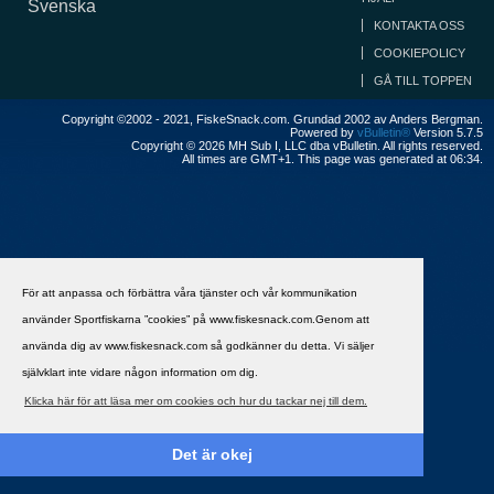
Svenska
KONTAKTA OSS
COOKIEPOLICY
GÅ TILL TOPPEN
Copyright ©2002 - 2021, FiskeSnack.com. Grundad 2002 av Anders Bergman.
Powered by
vBulletin®
Version 5.7.5
Copyright © 2026 MH Sub I, LLC dba vBulletin. All rights reserved.
All times are GMT+1. This page was generated at 06:34.
För att anpassa och förbättra våra tjänster och vår kommunikation
använder Sportfiskarna ”cookies” på www.fiskesnack.com.Genom att
använda dig av www.fiskesnack.com så godkänner du detta. Vi säljer
självklart inte vidare någon information om dig.
Klicka här för att läsa mer om cookies och hur du tackar nej till dem.
Det är okej