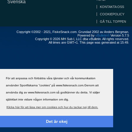
Svenska
KONTAKTA OSS
COOKIEPOLICY
GÅ TILL TOPPEN
Copyright ©2002 - 2021, FiskeSnack.com. Grundad 2002 av Anders Bergman.
Powered by
vBulletin®
Version 5.7.5
Copyright © 2026 MH Sub I, LLC dba vBulletin. All rights reserved.
All times are GMT+1. This page was generated at 15:49.
För att anpassa och förbättra våra tjänster och vår kommunikation
använder Sportfiskarna ”cookies” på www.fiskesnack.com.Genom att
använda dig av www.fiskesnack.com så godkänner du detta. Vi säljer
självklart inte vidare någon information om dig.
Klicka här för att läsa mer om cookies och hur du tackar nej till dem.
Det är okej