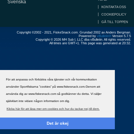
Svenska
KONTAKTA OSS
COOKIEPOLICY
GÅ TILL TOPPEN
Copyright ©2002 - 2021, FiskeSnack.com. Grundad 2002 av Anders Bergman.
Powered by
vBulletin®
Version 5.7.5
Copyright © 2026 MH Sub I, LLC dba vBulletin. All rights reserved.
All times are GMT+1. This page was generated at 20:32.
För att anpassa och förbättra våra tjänster och vår kommunikation
använder Sportfiskarna ”cookies” på www.fiskesnack.com.Genom att
använda dig av www.fiskesnack.com så godkänner du detta. Vi säljer
självklart inte vidare någon information om dig.
Klicka här för att läsa mer om cookies och hur du tackar nej till dem.
Det är okej