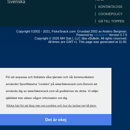
Svenska
KONTAKTA OSS
COOKIEPOLICY
GÅ TILL TOPPEN
Copyright ©2002 - 2021, FiskeSnack.com. Grundad 2002 av Anders Bergman.
Powered by
vBulletin®
Version 5.7.5
Copyright © 2026 MH Sub I, LLC dba vBulletin. All rights reserved.
All times are GMT+1. This page was generated at 11:40.
För att anpassa och förbättra våra tjänster och vår kommunikation
använder Sportfiskarna ”cookies” på www.fiskesnack.com.Genom att
använda dig av www.fiskesnack.com så godkänner du detta. Vi säljer
självklart inte vidare någon information om dig.
Klicka här för att läsa mer om cookies och hur du tackar nej till dem.
Det är okej