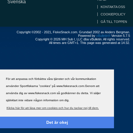
Svenska
KONTAKTA OSS
COOKIEPOLICY
GÅ TILL TOPPEN
Copyright ©2002 - 2021, FiskeSnack.com. Grundad 2002 av Anders Bergman.
Powered by
vBulletin®
Version 5.7.5
Copyright © 2026 MH Sub I, LLC dba vBulletin. All rights reserved.
All times are GMT+1. This page was generated at 14:32.
För att anpassa och förbättra våra tjänster och vår kommunikation
använder Sportfiskarna ”cookies” på www.fiskesnack.com.Genom att
använda dig av www.fiskesnack.com så godkänner du detta. Vi säljer
självklart inte vidare någon information om dig.
Klicka här för att läsa mer om cookies och hur du tackar nej till dem.
Det är okej