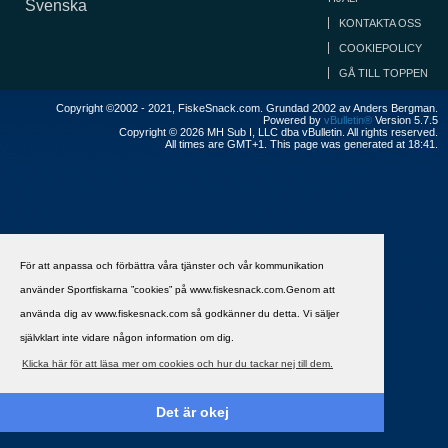
Svenska
KONTAKTA OSS
COOKIEPOLICY
GÅ TILL TOPPEN
Copyright ©2002 - 2021, FiskeSnack.com. Grundad 2002 av Anders Bergman.
Powered by
vBulletin®
Version 5.7.5
Copyright © 2026 MH Sub I, LLC dba vBulletin. All rights reserved.
All times are GMT+1. This page was generated at 18:41.
För att anpassa och förbättra våra tjänster och vår kommunikation
använder Sportfiskarna ”cookies” på www.fiskesnack.com.Genom att
använda dig av www.fiskesnack.com så godkänner du detta. Vi säljer
självklart inte vidare någon information om dig.
Klicka här för att läsa mer om cookies och hur du tackar nej till dem.
Det är okej