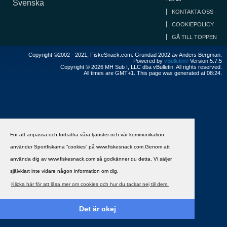
Svenska
KONTAKTA OSS
COOKIEPOLICY
GÅ TILL TOPPEN
Copyright ©2002 - 2021, FiskeSnack.com. Grundad 2002 av Anders Bergman.
Powered by
vBulletin®
Version 5.7.5
Copyright © 2026 MH Sub I, LLC dba vBulletin. All rights reserved.
All times are GMT+1. This page was generated at 08:24.
För att anpassa och förbättra våra tjänster och vår kommunikation
använder Sportfiskarna ”cookies” på www.fiskesnack.com.Genom att
använda dig av www.fiskesnack.com så godkänner du detta. Vi säljer
självklart inte vidare någon information om dig.
Klicka här för att läsa mer om cookies och hur du tackar nej till dem.
Det är okej