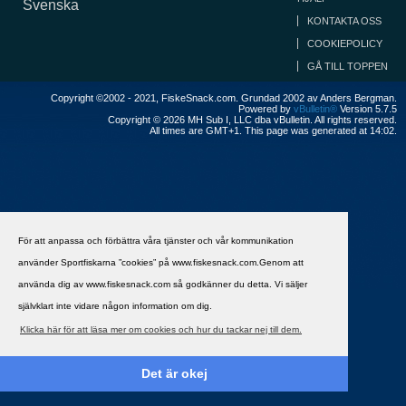
Svenska
KONTAKTA OSS
COOKIEPOLICY
GÅ TILL TOPPEN
Copyright ©2002 - 2021, FiskeSnack.com. Grundad 2002 av Anders Bergman.
Powered by
vBulletin®
Version 5.7.5
Copyright © 2026 MH Sub I, LLC dba vBulletin. All rights reserved.
All times are GMT+1. This page was generated at 14:02.
För att anpassa och förbättra våra tjänster och vår kommunikation
använder Sportfiskarna ”cookies” på www.fiskesnack.com.Genom att
använda dig av www.fiskesnack.com så godkänner du detta. Vi säljer
självklart inte vidare någon information om dig.
Klicka här för att läsa mer om cookies och hur du tackar nej till dem.
Det är okej