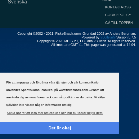
Svenska
KONTAKTA OSS
COOKIEPOLICY
GÅ TILL TOPPEN
Copyright ©2002 - 2021, FiskeSnack.com. Grundad 2002 av Anders Bergman.
Powered by
vBulletin®
Version 5.7.5
Copyright © 2026 MH Sub I, LLC dba vBulletin. All rights reserved.
All times are GMT+1. This page was generated at 14:04.
För att anpassa och förbättra våra tjänster och vår kommunikation
använder Sportfiskarna ”cookies” på www.fiskesnack.com.Genom att
använda dig av www.fiskesnack.com så godkänner du detta. Vi säljer
självklart inte vidare någon information om dig.
Klicka här för att läsa mer om cookies och hur du tackar nej till dem.
Det är okej