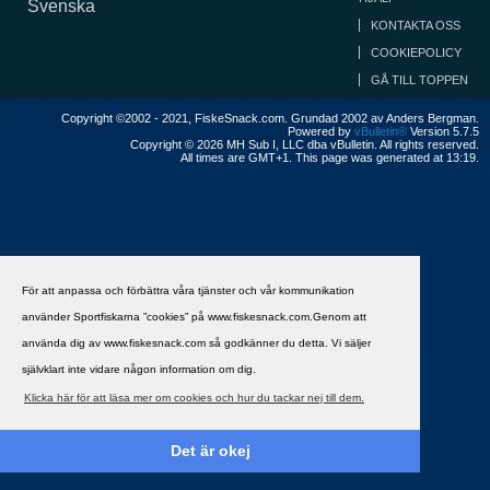
Svenska
KONTAKTA OSS
COOKIEPOLICY
GÅ TILL TOPPEN
Copyright ©2002 - 2021, FiskeSnack.com. Grundad 2002 av Anders Bergman.
Powered by
vBulletin®
Version 5.7.5
Copyright © 2026 MH Sub I, LLC dba vBulletin. All rights reserved.
All times are GMT+1. This page was generated at 13:19.
För att anpassa och förbättra våra tjänster och vår kommunikation
använder Sportfiskarna ”cookies” på www.fiskesnack.com.Genom att
använda dig av www.fiskesnack.com så godkänner du detta. Vi säljer
självklart inte vidare någon information om dig.
Klicka här för att läsa mer om cookies och hur du tackar nej till dem.
Det är okej