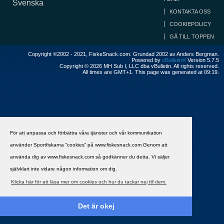
Svenska
KONTAKTA OSS
COOKIEPOLICY
GÅ TILL TOPPEN
Copyright ©2002 - 2021, FiskeSnack.com. Grundad 2002 av Anders Bergman.
Powered by
vBulletin®
Version 5.7.5
Copyright © 2026 MH Sub I, LLC dba vBulletin. All rights reserved.
All times are GMT+1. This page was generated at 09:19.
För att anpassa och förbättra våra tjänster och vår kommunikation
använder Sportfiskarna ”cookies” på www.fiskesnack.com.Genom att
använda dig av www.fiskesnack.com så godkänner du detta. Vi säljer
självklart inte vidare någon information om dig.
Klicka här för att läsa mer om cookies och hur du tackar nej till dem.
Det är okej