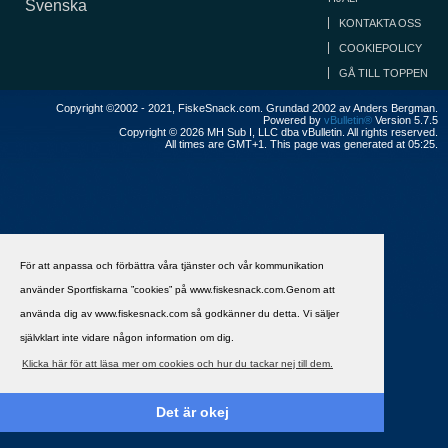
Svenska
KONTAKTA OSS
COOKIEPOLICY
GÅ TILL TOPPEN
Copyright ©2002 - 2021, FiskeSnack.com. Grundad 2002 av Anders Bergman.
Powered by
vBulletin®
Version 5.7.5
Copyright © 2026 MH Sub I, LLC dba vBulletin. All rights reserved.
All times are GMT+1. This page was generated at 05:25.
För att anpassa och förbättra våra tjänster och vår kommunikation
använder Sportfiskarna ”cookies” på www.fiskesnack.com.Genom att
använda dig av www.fiskesnack.com så godkänner du detta. Vi säljer
självklart inte vidare någon information om dig.
Klicka här för att läsa mer om cookies och hur du tackar nej till dem.
Det är okej