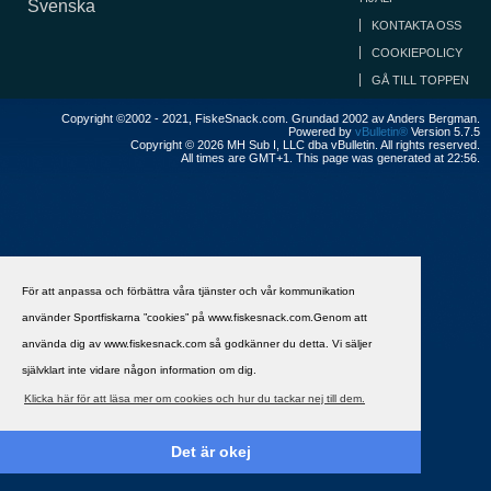
Svenska
KONTAKTA OSS
COOKIEPOLICY
GÅ TILL TOPPEN
Copyright ©2002 - 2021, FiskeSnack.com. Grundad 2002 av Anders Bergman.
Powered by
vBulletin®
Version 5.7.5
Copyright © 2026 MH Sub I, LLC dba vBulletin. All rights reserved.
All times are GMT+1. This page was generated at 22:56.
För att anpassa och förbättra våra tjänster och vår kommunikation
använder Sportfiskarna ”cookies” på www.fiskesnack.com.Genom att
använda dig av www.fiskesnack.com så godkänner du detta. Vi säljer
självklart inte vidare någon information om dig.
Klicka här för att läsa mer om cookies och hur du tackar nej till dem.
Det är okej