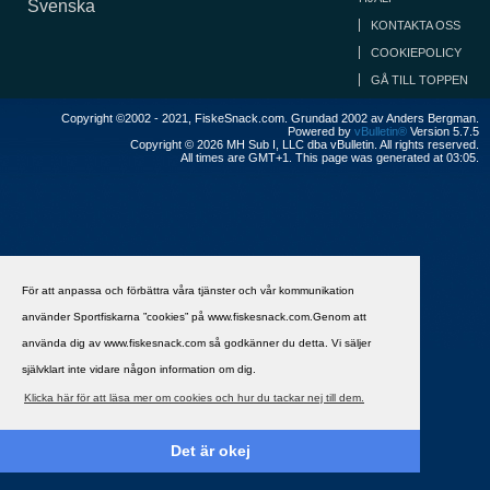
Svenska
KONTAKTA OSS
COOKIEPOLICY
GÅ TILL TOPPEN
Copyright ©2002 - 2021, FiskeSnack.com. Grundad 2002 av Anders Bergman.
Powered by
vBulletin®
Version 5.7.5
Copyright © 2026 MH Sub I, LLC dba vBulletin. All rights reserved.
All times are GMT+1. This page was generated at 03:05.
För att anpassa och förbättra våra tjänster och vår kommunikation
använder Sportfiskarna ”cookies” på www.fiskesnack.com.Genom att
använda dig av www.fiskesnack.com så godkänner du detta. Vi säljer
självklart inte vidare någon information om dig.
Klicka här för att läsa mer om cookies och hur du tackar nej till dem.
Det är okej