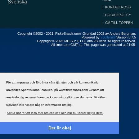
Svenska
KONTAKTA OSS
COOKIEPOLICY
GÅ TILL TOPPEN
Copyright ©2002 - 2021, FiskeSnack.com. Grundad 2002 av Anders Bergman.
Powered by
vBulletin®
Version 5.7.5
Copyright © 2026 MH Sub I, LLC dba vBulletin. All rights reserved.
All times are GMT+1. This page was generated at 21:05.
För att anpassa och förbättra våra tjänster och vår kommunikation
använder Sportfiskarna ”cookies” på www.fiskesnack.com.Genom att
använda dig av www.fiskesnack.com så godkänner du detta. Vi säljer
självklart inte vidare någon information om dig.
Klicka här för att läsa mer om cookies och hur du tackar nej till dem.
Det är okej