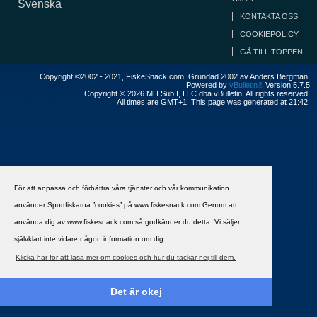
Svenska
KONTAKTA OSS
COOKIEPOLICY
GÅ TILL TOPPEN
Copyright ©2002 - 2021, FiskeSnack.com. Grundad 2002 av Anders Bergman.
Powered by
vBulletin®
Version 5.7.5
Copyright © 2026 MH Sub I, LLC dba vBulletin. All rights reserved.
All times are GMT+1. This page was generated at 21:42.
För att anpassa och förbättra våra tjänster och vår kommunikation
använder Sportfiskarna ”cookies” på www.fiskesnack.com.Genom att
använda dig av www.fiskesnack.com så godkänner du detta. Vi säljer
självklart inte vidare någon information om dig.
Klicka här för att läsa mer om cookies och hur du tackar nej till dem.
Det är okej