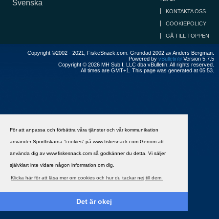
Svenska
KONTAKTA OSS
COOKIEPOLICY
GÅ TILL TOPPEN
Copyright ©2002 - 2021, FiskeSnack.com. Grundad 2002 av Anders Bergman.
Powered by
vBulletin®
Version 5.7.5
Copyright © 2026 MH Sub I, LLC dba vBulletin. All rights reserved.
All times are GMT+1. This page was generated at 05:53.
För att anpassa och förbättra våra tjänster och vår kommunikation
använder Sportfiskarna ”cookies” på www.fiskesnack.com.Genom att
använda dig av www.fiskesnack.com så godkänner du detta. Vi säljer
självklart inte vidare någon information om dig.
Klicka här för att läsa mer om cookies och hur du tackar nej till dem.
Det är okej