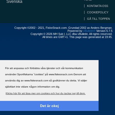
Svenska
KONTAKTA OSS
COOKIEPOLICY
GÅ TILL TOPPEN
Copyright ©2002 - 2021, FiskeSnack.com. Grundad 2002 av Anders Bergman.
Powered by
vBulletin®
Version 5.7.5
Copyright © 2026 MH Sub I, LLC dba vBulletin. All rights reserved.
All times are GMT+1. This page was generated at 19:45.
För att anpassa och förbättra våra tjänster och vår kommunikation
använder Sportfiskarna ”cookies” på www.fiskesnack.com.Genom att
använda dig av www.fiskesnack.com så godkänner du detta. Vi säljer
självklart inte vidare någon information om dig.
Klicka här för att läsa mer om cookies och hur du tackar nej till dem.
Det är okej