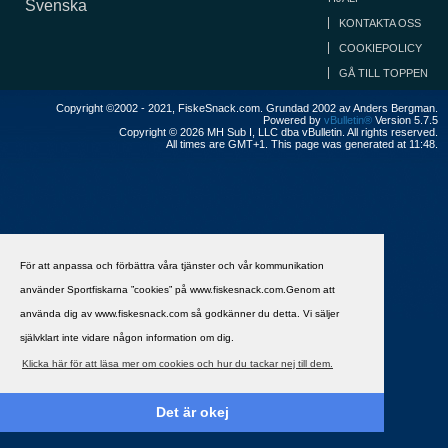
Svenska
KONTAKTA OSS
COOKIEPOLICY
GÅ TILL TOPPEN
Copyright ©2002 - 2021, FiskeSnack.com. Grundad 2002 av Anders Bergman.
Powered by
vBulletin®
Version 5.7.5
Copyright © 2026 MH Sub I, LLC dba vBulletin. All rights reserved.
All times are GMT+1. This page was generated at 11:48.
För att anpassa och förbättra våra tjänster och vår kommunikation
använder Sportfiskarna ”cookies” på www.fiskesnack.com.Genom att
använda dig av www.fiskesnack.com så godkänner du detta. Vi säljer
självklart inte vidare någon information om dig.
Klicka här för att läsa mer om cookies och hur du tackar nej till dem.
Det är okej