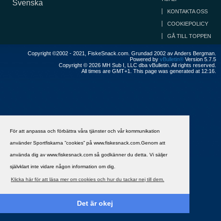
Svenska
KONTAKTA OSS
COOKIEPOLICY
GÅ TILL TOPPEN
Copyright ©2002 - 2021, FiskeSnack.com. Grundad 2002 av Anders Bergman.
Powered by
vBulletin®
Version 5.7.5
Copyright © 2026 MH Sub I, LLC dba vBulletin. All rights reserved.
All times are GMT+1. This page was generated at 12:16.
För att anpassa och förbättra våra tjänster och vår kommunikation
använder Sportfiskarna ”cookies” på www.fiskesnack.com.Genom att
använda dig av www.fiskesnack.com så godkänner du detta. Vi säljer
självklart inte vidare någon information om dig.
Klicka här för att läsa mer om cookies och hur du tackar nej till dem.
Det är okej