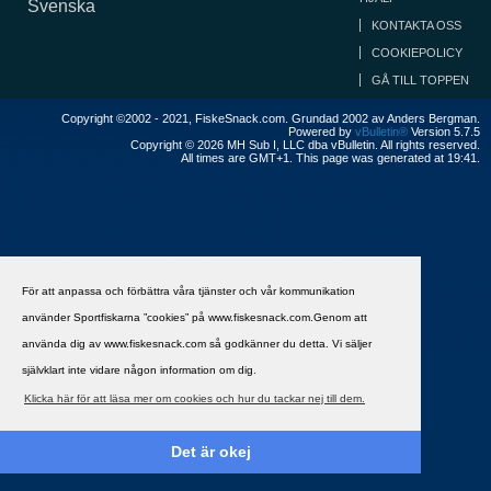
Svenska
KONTAKTA OSS
COOKIEPOLICY
GÅ TILL TOPPEN
Copyright ©2002 - 2021, FiskeSnack.com. Grundad 2002 av Anders Bergman.
Powered by
vBulletin®
Version 5.7.5
Copyright © 2026 MH Sub I, LLC dba vBulletin. All rights reserved.
All times are GMT+1. This page was generated at 19:41.
För att anpassa och förbättra våra tjänster och vår kommunikation
använder Sportfiskarna ”cookies” på www.fiskesnack.com.Genom att
använda dig av www.fiskesnack.com så godkänner du detta. Vi säljer
självklart inte vidare någon information om dig.
Klicka här för att läsa mer om cookies och hur du tackar nej till dem.
Det är okej