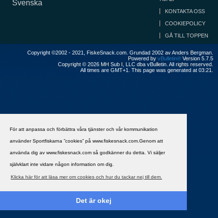
Svenska
KONTAKTA OSS
COOKIEPOLICY
GÅ TILL TOPPEN
Copyright ©2002 - 2021, FiskeSnack.com. Grundad 2002 av Anders Bergman.
Powered by
vBulletin®
Version 5.7.5
Copyright © 2026 MH Sub I, LLC dba vBulletin. All rights reserved.
All times are GMT+1. This page was generated at 03:21.
För att anpassa och förbättra våra tjänster och vår kommunikation
använder Sportfiskarna ”cookies” på www.fiskesnack.com.Genom att
använda dig av www.fiskesnack.com så godkänner du detta. Vi säljer
självklart inte vidare någon information om dig.
Klicka här för att läsa mer om cookies och hur du tackar nej till dem.
Det är okej