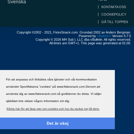
Svenska
KONTAKTA OSS
COOKIEPOLICY
GÅ TILL TOPPEN
Copyright ©2002 - 2021, FiskeSnack.com. Grundad 2002 av Anders Bergman.
Powered by
vBulletin®
Version 5.7.5
Copyright © 2026 MH Sub I, LLC dba vBulletin. All rights reserved.
All times are GMT+1. This page was generated at 01:00.
För att anpassa och förbättra våra tjänster och vår kommunikation
använder Sportfiskarna ”cookies” på www.fiskesnack.com.Genom att
använda dig av www.fiskesnack.com så godkänner du detta. Vi säljer
självklart inte vidare någon information om dig.
Klicka här för att läsa mer om cookies och hur du tackar nej till dem.
Det är okej