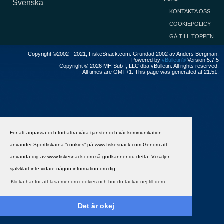
Svenska
KONTAKTA OSS
COOKIEPOLICY
GÅ TILL TOPPEN
Copyright ©2002 - 2021, FiskeSnack.com. Grundad 2002 av Anders Bergman.
Powered by
vBulletin®
Version 5.7.5
Copyright © 2026 MH Sub I, LLC dba vBulletin. All rights reserved.
All times are GMT+1. This page was generated at 21:51.
För att anpassa och förbättra våra tjänster och vår kommunikation
använder Sportfiskarna ”cookies” på www.fiskesnack.com.Genom att
använda dig av www.fiskesnack.com så godkänner du detta. Vi säljer
självklart inte vidare någon information om dig.
Klicka här för att läsa mer om cookies och hur du tackar nej till dem.
Det är okej