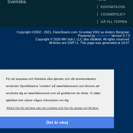
Svenska
KONTAKTA OSS
COOKIEPOLICY
GÅ TILL TOPPEN
Copyright ©2002 - 2021, FiskeSnack.com. Grundad 2002 av Anders Bergman.
Powered by
vBulletin®
Version 5.7.5
Copyright © 2026 MH Sub I, LLC dba vBulletin. All rights reserved.
All times are GMT+1. This page was generated at 10:47.
För att anpassa och förbättra våra tjänster och vår kommunikation
använder Sportfiskarna ”cookies” på www.fiskesnack.com.Genom att
använda dig av www.fiskesnack.com så godkänner du detta. Vi säljer
självklart inte vidare någon information om dig.
Klicka här för att läsa mer om cookies och hur du tackar nej till dem.
Det är okej