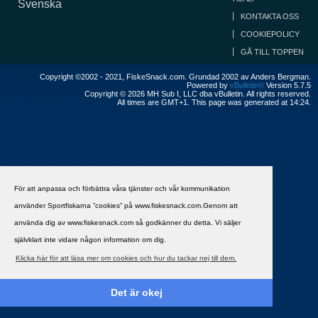
Svenska
KONTAKTA OSS
COOKIEPOLICY
GÅ TILL TOPPEN
Copyright ©2002 - 2021, FiskeSnack.com. Grundad 2002 av Anders Bergman.
Powered by
vBulletin®
Version 5.7.5
Copyright © 2026 MH Sub I, LLC dba vBulletin. All rights reserved.
All times are GMT+1. This page was generated at 14:24.
För att anpassa och förbättra våra tjänster och vår kommunikation
använder Sportfiskarna ”cookies” på www.fiskesnack.com.Genom att
använda dig av www.fiskesnack.com så godkänner du detta. Vi säljer
självklart inte vidare någon information om dig.
Klicka här för att läsa mer om cookies och hur du tackar nej till dem.
Det är okej