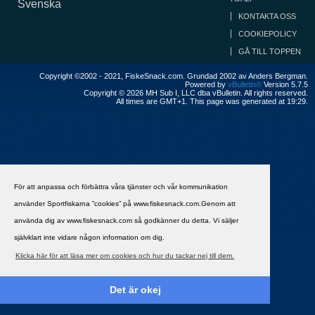
Svenska
KONTAKTA OSS
COOKIEPOLICY
GÅ TILL TOPPEN
Copyright ©2002 - 2021, FiskeSnack.com. Grundad 2002 av Anders Bergman.
Powered by
vBulletin®
Version 5.7.5
Copyright © 2026 MH Sub I, LLC dba vBulletin. All rights reserved.
All times are GMT+1. This page was generated at 19:29.
För att anpassa och förbättra våra tjänster och vår kommunikation
använder Sportfiskarna ”cookies” på www.fiskesnack.com.Genom att
använda dig av www.fiskesnack.com så godkänner du detta. Vi säljer
självklart inte vidare någon information om dig.
Klicka här för att läsa mer om cookies och hur du tackar nej till dem.
Det är okej