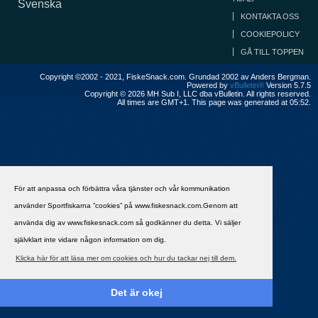
Svenska
KONTAKTA OSS
COOKIEPOLICY
GÅ TILL TOPPEN
Copyright ©2002 - 2021, FiskeSnack.com. Grundad 2002 av Anders Bergman.
Powered by
vBulletin®
Version 5.7.5
Copyright © 2026 MH Sub I, LLC dba vBulletin. All rights reserved.
All times are GMT+1. This page was generated at 05:52.
För att anpassa och förbättra våra tjänster och vår kommunikation
använder Sportfiskarna ”cookies” på www.fiskesnack.com.Genom att
använda dig av www.fiskesnack.com så godkänner du detta. Vi säljer
självklart inte vidare någon information om dig.
Klicka här för att läsa mer om cookies och hur du tackar nej till dem.
Det är okej