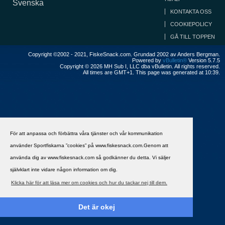
Svenska
KONTAKTA OSS
COOKIEPOLICY
GÅ TILL TOPPEN
Copyright ©2002 - 2021, FiskeSnack.com. Grundad 2002 av Anders Bergman.
Powered by
vBulletin®
Version 5.7.5
Copyright © 2026 MH Sub I, LLC dba vBulletin. All rights reserved.
All times are GMT+1. This page was generated at 10:39.
För att anpassa och förbättra våra tjänster och vår kommunikation
använder Sportfiskarna ”cookies” på www.fiskesnack.com.Genom att
använda dig av www.fiskesnack.com så godkänner du detta. Vi säljer
självklart inte vidare någon information om dig.
Klicka här för att läsa mer om cookies och hur du tackar nej till dem.
Det är okej