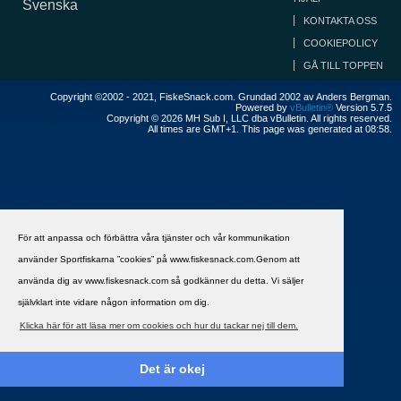
Svenska
KONTAKTA OSS
COOKIEPOLICY
GÅ TILL TOPPEN
Copyright ©2002 - 2021, FiskeSnack.com. Grundad 2002 av Anders Bergman.
Powered by
vBulletin®
Version 5.7.5
Copyright © 2026 MH Sub I, LLC dba vBulletin. All rights reserved.
All times are GMT+1. This page was generated at 08:58.
För att anpassa och förbättra våra tjänster och vår kommunikation
använder Sportfiskarna ”cookies” på www.fiskesnack.com.Genom att
använda dig av www.fiskesnack.com så godkänner du detta. Vi säljer
självklart inte vidare någon information om dig.
Klicka här för att läsa mer om cookies och hur du tackar nej till dem.
Det är okej