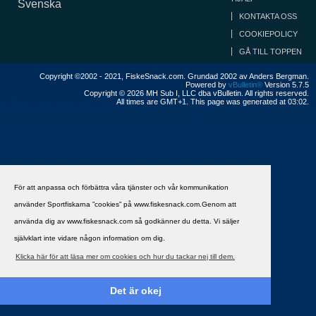
Svenska
KONTAKTA OSS
COOKIEPOLICY
GÅ TILL TOPPEN
Copyright ©2002 - 2021, FiskeSnack.com. Grundad 2002 av Anders Bergman.
Powered by
vBulletin®
Version 5.7.5
Copyright © 2026 MH Sub I, LLC dba vBulletin. All rights reserved.
All times are GMT+1. This page was generated at 03:02.
För att anpassa och förbättra våra tjänster och vår kommunikation
använder Sportfiskarna ”cookies” på www.fiskesnack.com.Genom att
använda dig av www.fiskesnack.com så godkänner du detta. Vi säljer
självklart inte vidare någon information om dig.
Klicka här för att läsa mer om cookies och hur du tackar nej till dem.
Det är okej