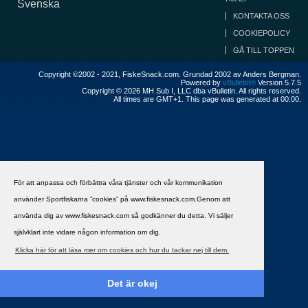
Svenska
KONTAKTA OSS
COOKIEPOLICY
GÅ TILL TOPPEN
Copyright ©2002 - 2021, FiskeSnack.com. Grundad 2002 av Anders Bergman.
Powered by
vBulletin®
Version 5.7.5
Copyright © 2026 MH Sub I, LLC dba vBulletin. All rights reserved.
All times are GMT+1. This page was generated at 00:00.
För att anpassa och förbättra våra tjänster och vår kommunikation
använder Sportfiskarna ”cookies” på www.fiskesnack.com.Genom att
använda dig av www.fiskesnack.com så godkänner du detta. Vi säljer
självklart inte vidare någon information om dig.
Klicka här för att läsa mer om cookies och hur du tackar nej till dem.
Det är okej