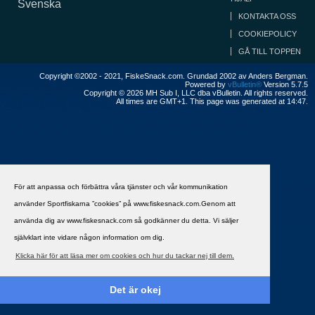
Svenska
KONTAKTA OSS
COOKIEPOLICY
GÅ TILL TOPPEN
Copyright ©2002 - 2021, FiskeSnack.com. Grundad 2002 av Anders Bergman.
Powered by
vBulletin®
Version 5.7.5
Copyright © 2026 MH Sub I, LLC dba vBulletin. All rights reserved.
All times are GMT+1. This page was generated at 14:47.
För att anpassa och förbättra våra tjänster och vår kommunikation
använder Sportfiskarna ”cookies” på www.fiskesnack.com.Genom att
använda dig av www.fiskesnack.com så godkänner du detta. Vi säljer
självklart inte vidare någon information om dig.
Klicka här för att läsa mer om cookies och hur du tackar nej till dem.
Det är okej