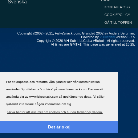
Svenska
KONTAKTA OSS
COOKIEPOLICY
GÅ TILL TOPPEN
Copyright ©2002 - 2021, FiskeSnack.com. Grundad 2002 av Anders Bergman.
Powered by
vBulletin®
Version 5.7.5
Copyright © 2026 MH Sub I, LLC dba vBulletin. All rights reserved.
All times are GMT+1. This page was generated at 15:25.
För att anpassa och förbättra våra tjänster och vår kommunikation
använder Sportfiskarna ”cookies” på www.fiskesnack.com.Genom att
använda dig av www.fiskesnack.com så godkänner du detta. Vi säljer
självklart inte vidare någon information om dig.
Klicka här för att läsa mer om cookies och hur du tackar nej till dem.
Det är okej