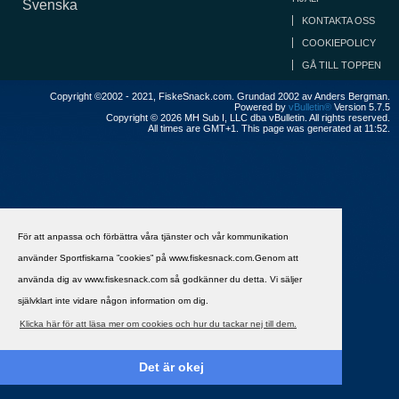
Svenska
KONTAKTA OSS
COOKIEPOLICY
GÅ TILL TOPPEN
Copyright ©2002 - 2021, FiskeSnack.com. Grundad 2002 av Anders Bergman.
Powered by
vBulletin®
Version 5.7.5
Copyright © 2026 MH Sub I, LLC dba vBulletin. All rights reserved.
All times are GMT+1. This page was generated at 11:52.
För att anpassa och förbättra våra tjänster och vår kommunikation
använder Sportfiskarna ”cookies” på www.fiskesnack.com.Genom att
använda dig av www.fiskesnack.com så godkänner du detta. Vi säljer
självklart inte vidare någon information om dig.
Klicka här för att läsa mer om cookies och hur du tackar nej till dem.
Det är okej