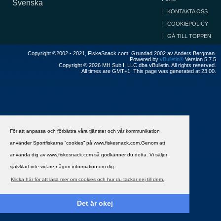
Svenska
KONTAKTA OSS
COOKIEPOLICY
GÅ TILL TOPPEN
Copyright ©2002 - 2021, FiskeSnack.com. Grundad 2002 av Anders Bergman.
Powered by
vBulletin®
Version 5.7.5
Copyright © 2026 MH Sub I, LLC dba vBulletin. All rights reserved.
All times are GMT+1. This page was generated at 23:00.
För att anpassa och förbättra våra tjänster och vår kommunikation
använder Sportfiskarna ”cookies” på www.fiskesnack.com.Genom att
använda dig av www.fiskesnack.com så godkänner du detta. Vi säljer
självklart inte vidare någon information om dig.
Klicka här för att läsa mer om cookies och hur du tackar nej till dem.
Det är okej