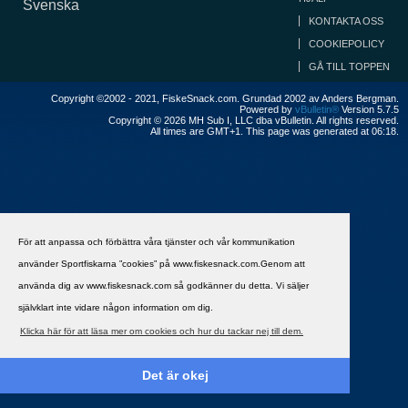
Svenska
KONTAKTA OSS
COOKIEPOLICY
GÅ TILL TOPPEN
Copyright ©2002 - 2021, FiskeSnack.com. Grundad 2002 av Anders Bergman.
Powered by
vBulletin®
Version 5.7.5
Copyright © 2026 MH Sub I, LLC dba vBulletin. All rights reserved.
All times are GMT+1. This page was generated at 06:18.
För att anpassa och förbättra våra tjänster och vår kommunikation
använder Sportfiskarna ”cookies” på www.fiskesnack.com.Genom att
använda dig av www.fiskesnack.com så godkänner du detta. Vi säljer
självklart inte vidare någon information om dig.
Klicka här för att läsa mer om cookies och hur du tackar nej till dem.
Det är okej