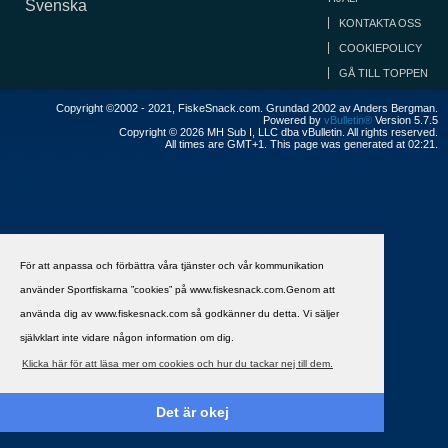
Svenska
KONTAKTA OSS
COOKIEPOLICY
GÅ TILL TOPPEN
Copyright ©2002 - 2021, FiskeSnack.com. Grundad 2002 av Anders Bergman.
Powered by
vBulletin®
Version 5.7.5
Copyright © 2026 MH Sub I, LLC dba vBulletin. All rights reserved.
All times are GMT+1. This page was generated at 02:21.
För att anpassa och förbättra våra tjänster och vår kommunikation
använder Sportfiskarna ”cookies” på www.fiskesnack.com.Genom att
använda dig av www.fiskesnack.com så godkänner du detta. Vi säljer
självklart inte vidare någon information om dig.
Klicka här för att läsa mer om cookies och hur du tackar nej till dem.
Det är okej