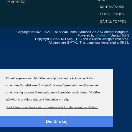
Svenska
KONTAKTA OSS
COOKIEPOLICY
GÅ TILL TOPPEN
Copyright ©2002 - 2021, FiskeSnack.com. Grundad 2002 av Anders Bergman.
Powered by
vBulletin®
Version 5.7.5
Copyright © 2026 MH Sub I, LLC dba vBulletin. All rights reserved.
All times are GMT+1. This page was generated at 08:39.
För att anpassa och förbättra våra tjänster och vår kommunikation
använder Sportfiskarna ”cookies” på www.fiskesnack.com.Genom att
använda dig av www.fiskesnack.com så godkänner du detta. Vi säljer
självklart inte vidare någon information om dig.
Klicka här för att läsa mer om cookies och hur du tackar nej till dem.
Det är okej