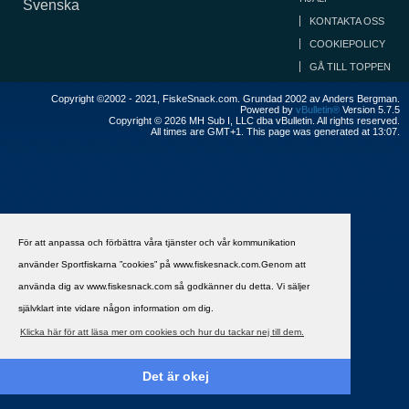
Svenska
KONTAKTA OSS
COOKIEPOLICY
GÅ TILL TOPPEN
Copyright ©2002 - 2021, FiskeSnack.com. Grundad 2002 av Anders Bergman.
Powered by
vBulletin®
Version 5.7.5
Copyright © 2026 MH Sub I, LLC dba vBulletin. All rights reserved.
All times are GMT+1. This page was generated at 13:07.
För att anpassa och förbättra våra tjänster och vår kommunikation
använder Sportfiskarna ”cookies” på www.fiskesnack.com.Genom att
använda dig av www.fiskesnack.com så godkänner du detta. Vi säljer
självklart inte vidare någon information om dig.
Klicka här för att läsa mer om cookies och hur du tackar nej till dem.
Det är okej