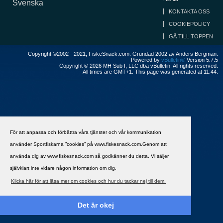
Svenska
KONTAKTA OSS
COOKIEPOLICY
GÅ TILL TOPPEN
Copyright ©2002 - 2021, FiskeSnack.com. Grundad 2002 av Anders Bergman.
Powered by
vBulletin®
Version 5.7.5
Copyright © 2026 MH Sub I, LLC dba vBulletin. All rights reserved.
All times are GMT+1. This page was generated at 11:44.
För att anpassa och förbättra våra tjänster och vår kommunikation
använder Sportfiskarna ”cookies” på www.fiskesnack.com.Genom att
använda dig av www.fiskesnack.com så godkänner du detta. Vi säljer
självklart inte vidare någon information om dig.
Klicka här för att läsa mer om cookies och hur du tackar nej till dem.
Det är okej