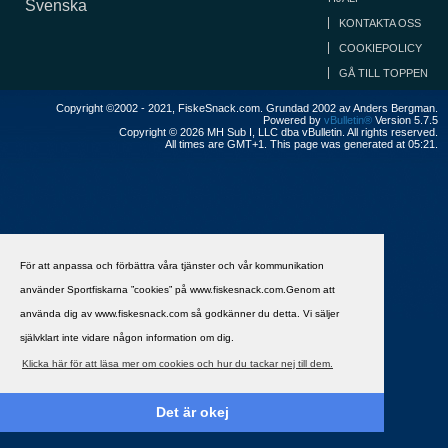
Svenska
KONTAKTA OSS
COOKIEPOLICY
GÅ TILL TOPPEN
Copyright ©2002 - 2021, FiskeSnack.com. Grundad 2002 av Anders Bergman.
Powered by
vBulletin®
Version 5.7.5
Copyright © 2026 MH Sub I, LLC dba vBulletin. All rights reserved.
All times are GMT+1. This page was generated at 05:21.
För att anpassa och förbättra våra tjänster och vår kommunikation
använder Sportfiskarna ”cookies” på www.fiskesnack.com.Genom att
använda dig av www.fiskesnack.com så godkänner du detta. Vi säljer
självklart inte vidare någon information om dig.
Klicka här för att läsa mer om cookies och hur du tackar nej till dem.
Det är okej